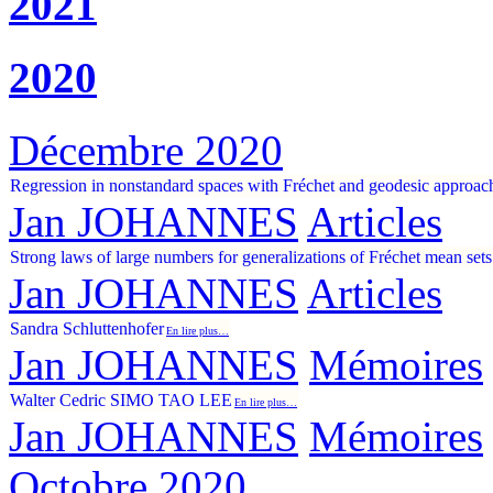
2021
2020
Décembre 2020
Regression in nonstandard spaces with Fréchet and geodesic approac
Jan JOHANNES
Articles
Strong laws of large numbers for generalizations of Fréchet mean sets
Jan JOHANNES
Articles
Sandra Schluttenhofer
En lire plus…
Jan JOHANNES
Mémoires
Walter Cedric SIMO TAO LEE
En lire plus…
Jan JOHANNES
Mémoires
Octobre 2020