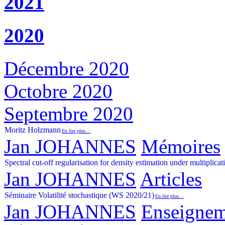
2021
2020
Décembre 2020
Octobre 2020
Septembre 2020
Moritz Holzmann
En lire plus…
Jan JOHANNES
Mémoires
Spectral cut-off regularisation for density estimation under multiplica
Jan JOHANNES
Articles
Séminaire Volatilité stochastique (WS 2020/21)
En lire plus…
Jan JOHANNES
Enseignem