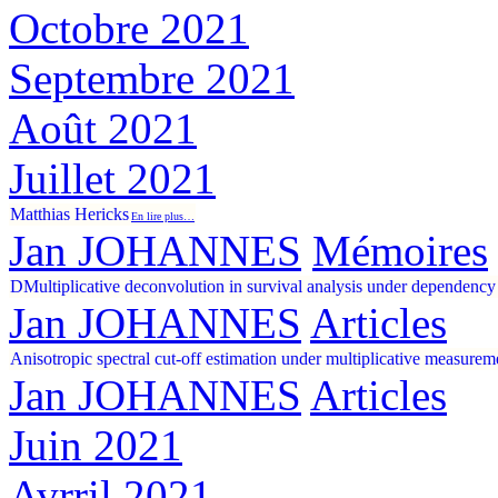
Octobre 2021
Septembre 2021
Août 2021
Juillet 2021
Matthias Hericks
En lire plus…
Jan JOHANNES
Mémoires
DMultiplicative deconvolution in survival analysis under dependency
Jan JOHANNES
Articles
Anisotropic spectral cut-off estimation under multiplicative measurem
Jan JOHANNES
Articles
Juin 2021
Avrril 2021