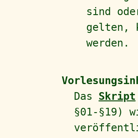
sind ode
gelten, 
werden.
Vorlesungsin
Das
Skript
§01-§19) w
veröffentl