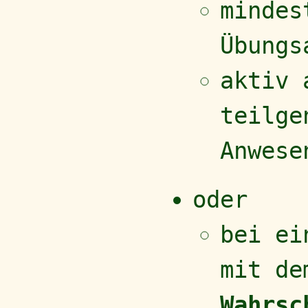
mindes
Übungs
aktiv 
teilge
Anwese
oder
bei ei
mit de
Wahrsc