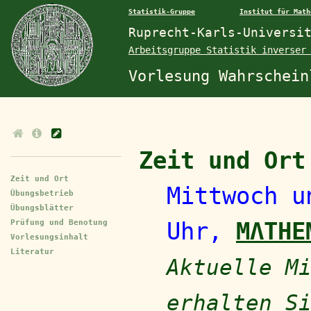
Statistik-Gruppe
Institut für Math
Ruprecht-Karls-Universi
Arbeitsgruppe Statistik inverser
Vorlesung Wahrschein
Zeit und Ort
Zeit und Ort
Mittwoch u
Übungsbetrieb
Übungsblätter
Uhr,
MΛTHE
Prüfung und Benotung
Vorlesungsinhalt
Literatur
Aktuelle M
erhalten S