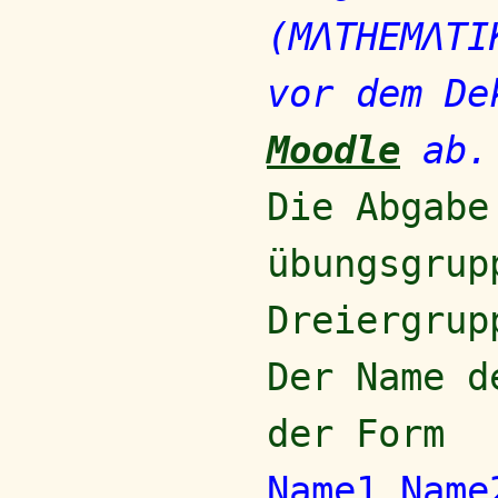
(MΛTHEMΛTI
vor dem De
Moodle
ab.
Die Abgabe
übungsgrup
Dreiergrup
Der Name d
der Form
Name1_Name