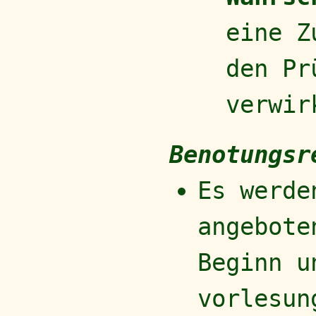
eine Z
den Pr
verwir
Benotungsr
Es werde
angebote
Beginn u
vorlesun