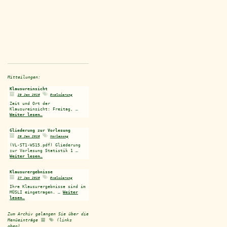
Mitteilungen:
Klausureinsicht
29 Jan 2016
Evaluierung
Zeit und Ort der
Klausureinsicht: Freitag, …
Weiter lesen…
Gliederung zur Vorlesung
29 Jan 2016
Vorlesung
(VL-ST1-WS15.pdf) Gliederung
zur Vorlesung Statistik 1 …
Weiter lesen…
Klausurergebnisse
27 Jan 2016
Evaluierung
Ihre Klausurergebnisse sind im
MÜSLI eingetragen. …
Weiter
lesen…
Zum Archiv gelangen Sie über die
Menüeinträge
(links
oben).