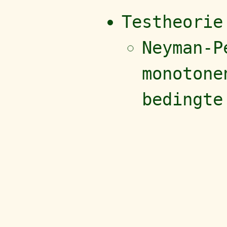
Testheorie
Neyman-P
monotone
bedingte