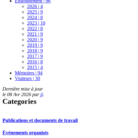
Enseignement | 96
2026 | 4
2025 | 9
2024 | 8
2023 | 10
2022 | 8
2021 | 9
2020 | 9
2019 | 9
2018 | 9
2017 | 9
2016 | 8
2015 | 4
Mémoires | 94
Visiteurs | 30
Dernière mise à jour
le 08 Avr 2026 par
jj
.
Categories
Publications et documents de travail
Événements organisés