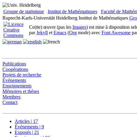
Groupe de statistique
Institut de Mathématiques
Faculté de Mathém
Ruprecht-Karls-Universität Heidelberg
Institut de Mathématiques
Gro
Ce(tte) œuvre (pas les
Images
) est mise à disposition se
par
Jekyll
et
Emacs
(
Org
mode) avec
Font Awesome
pa
Publications
Coopérations
Projets de recherche
Événements
Enseignements
Mémoires et thèses
Membres
Contact
Articles | 17
Événements | 9
Exposés | 21