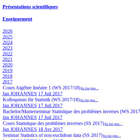
Présentations scientifiques
Enseignement
2026
2025
2024
2023
2022
2021
2020
2019
2018
2017
Cours Algèbre linéaire 1 (WS 2017/18)
En lire plus…
Jan JOHANNES
17 Juil 2017
Kolloquium für Statistik (WS 2017/18)
En lire plus…
Jan JOHANNES
17 Juil 2017
Bachelor/Masterseminar Statistique des problèmes inverses (WS 2017
Jan JOHANNES
17 Juil 2017
Cours Statistique des problèmes inverses (SS 2017)
En lire plus…
Jan JOHANNES
18 Avr 2017
Seminar Statistics of non-euclidean data (SS 2017)
En lire plus…