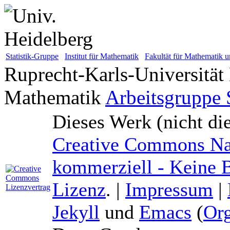
Statistik-Gruppe
Institut für Mathematik
Fakultät für Mathematik u
Ruprecht-Karls-Universität
Mathematik
Arbeitsgruppe S
Dieses Werk (nicht di
Creative Commons Na
kommerziell - Keine B
Lizenz
. |
Impressum
|
Jekyll
und
Emacs
(
Or