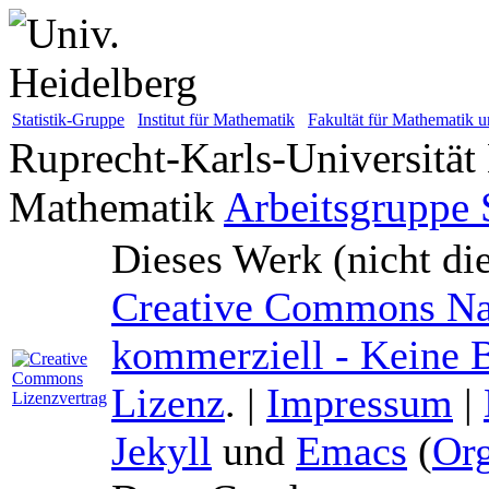
Statistik-Gruppe
Institut für Mathematik
Fakultät für Mathematik u
Ruprecht-Karls-Universität
Mathematik
Arbeitsgruppe S
Dieses Werk (nicht di
Creative Commons Na
kommerziell - Keine B
Lizenz
. |
Impressum
|
Jekyll
und
Emacs
(
Or