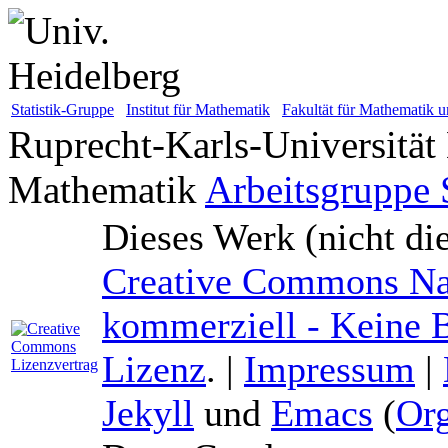
Statistik-Gruppe
Institut für Mathematik
Fakultät für Mathematik u
Ruprecht-Karls-Universität
Mathematik
Arbeitsgruppe S
Dieses Werk (nicht di
Creative Commons Na
kommerziell - Keine B
Lizenz
. |
Impressum
|
Jekyll
und
Emacs
(
Or