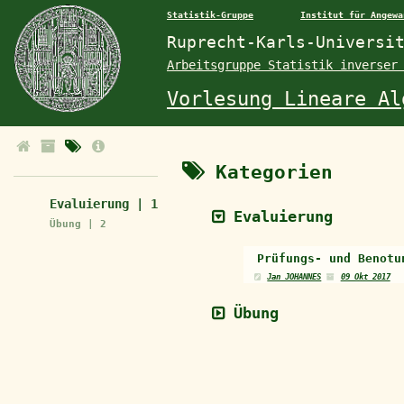
Statistik-Gruppe
Institut für Angewa
Ruprecht-Karls-Universi
Arbeitsgruppe Statistik inverser
Vorlesung Lineare Al
Kategorien
Evaluierung | 1
Evaluierung
Übung | 2
Prüfungs- und Benotu
Jan JOHANNES
09 Okt 2017
Übung