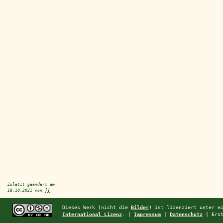
Zuletzt geändert am
18.10.2021
von
jj
.
Dieses Werk (nicht die
Bilder
) ist lizenziert unter 
International Lizenz
. |
Impressum
|
Datenschutz
| Erst