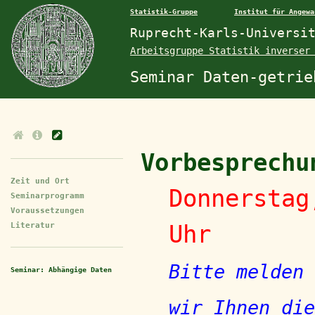
Statistik-Gruppe
Institut für Angewa
Ruprecht-Karls-Universi
Arbeitsgruppe Statistik inverser
Seminar Daten-getrie
Vorbesprechu
Zeit und Ort
Donnerstag
Seminarprogramm
Voraussetzungen
Uhr
Literatur
Bitte melden
Seminar: Abhängige Daten
wir Ihnen die