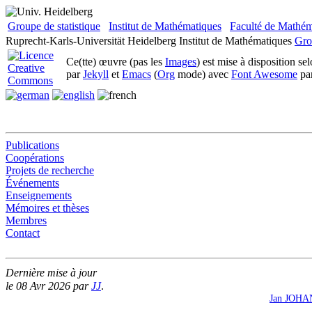
Groupe de statistique
Institut de Mathématiques
Faculté de Mathém
Ruprecht-Karls-Universität Heidelberg
Institut de Mathématiques
Gro
Ce(tte) œuvre (pas les
Images
) est mise à disposition se
par
Jekyll
et
Emacs
(
Org
mode) avec
Font Awesome
pa
Publications
Coopérations
Projets de recherche
Événements
Enseignements
Mémoires et thèses
Membres
Contact
Dernière mise à jour
le 08 Avr 2026 par
JJ
.
Jan JOH