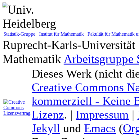
Statistik-Gruppe
Institut für Mathematik
Fakultät für Mathematik u
Ruprecht-Karls-Universität
Mathematik
Arbeitsgruppe S
Dieses Werk (nicht di
Creative Commons Na
kommerziell - Keine B
Lizenz
. |
Impressum
|
Jekyll
und
Emacs
(
Or